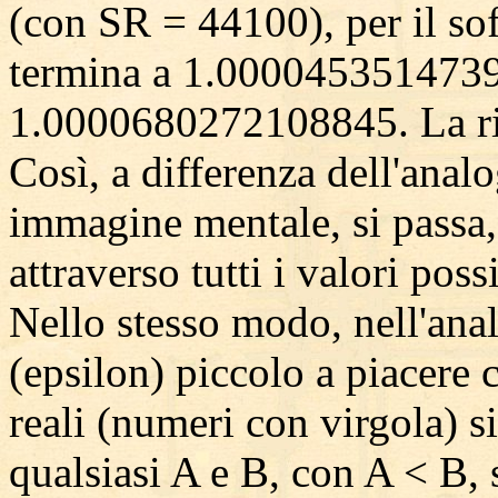
(con SR = 44100), per il sof
termina a 1.0000453514739
1.0000680272108845. La ri
Così, a differenza dell'ana
immagine mentale, si passa,
attraverso tutti i valori poss
Nello stesso modo, nell'ana
(epsilon) piccolo a piacere 
reali (numeri con virgola) s
qualsiasi A e B, con A < B,