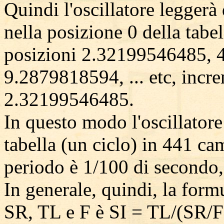
Quindi l'oscillatore leggerà
nella posizione 0 della tabel
posizioni 2.32199546485,
9.2879818594, ... etc, inc
2.32199546485.
In questo modo l'oscillatore 
tabella (un ciclo) in 441 c
periodo è 1/100 di secondo,
In generale, quindi, la formu
SR, TL e F è SI = TL/(SR/